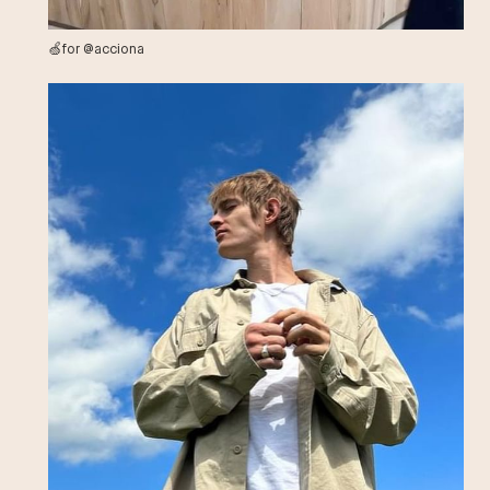
🍏for @acciona