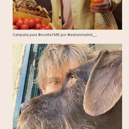
Campaña para @scotta1985 por @adrianmadrid__