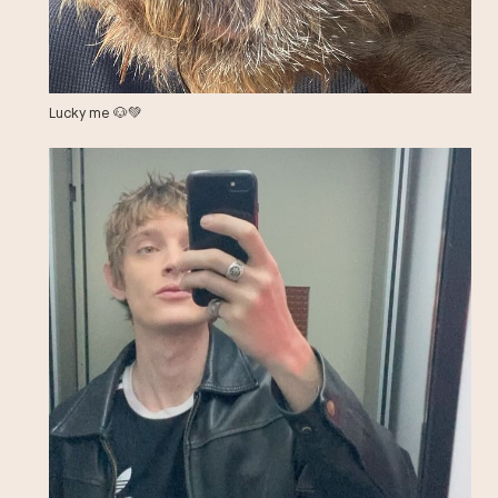
Lucky me 🐶💚