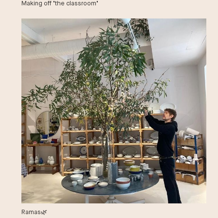
Making off "the classroom"
Ramas🌿